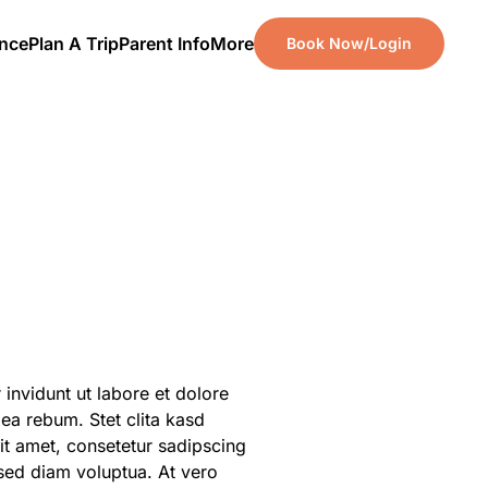
ence
Plan A Trip
Parent Info
More
Book Now/Login
invidunt ut labore et dolore
ea rebum. Stet clita kasd
it amet, consetetur sadipscing
sed diam voluptua. At vero